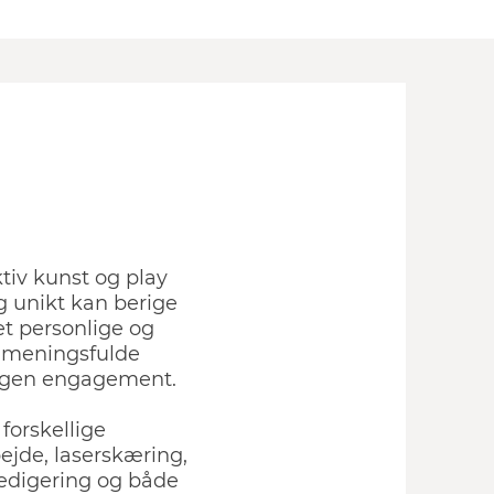
tiv kunst og play
g unikt kan berige
t personlige og
af meningsfulde
 egen engagement.
forskellige
ejde, laserskæring,
redigering og både